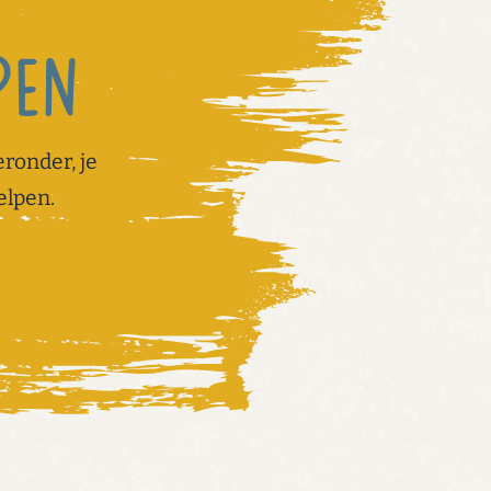
lpen
ronder, je
elpen.